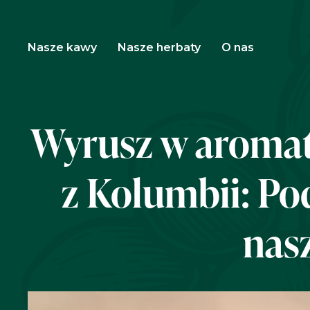
Nasze kawy
Nasze herbaty
O nas
Wyrusz w aromat
z Kolumbii: Po
nasz