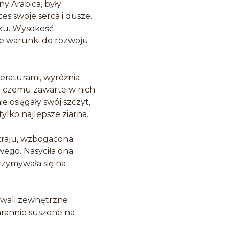
y Arabica, były
s swoje serca i dusze,
aku. Wysokość
ne warunki do rozwoju
eraturami, wyróżnia
ki czemu zawarte w nich
e osiągały swój szczyt,
tylko najlepsze ziarna.
kraju, wzbogacona
wego. Nasyciła ona
rzymywała się na
uwali zewnętrzne
tarannie suszone na