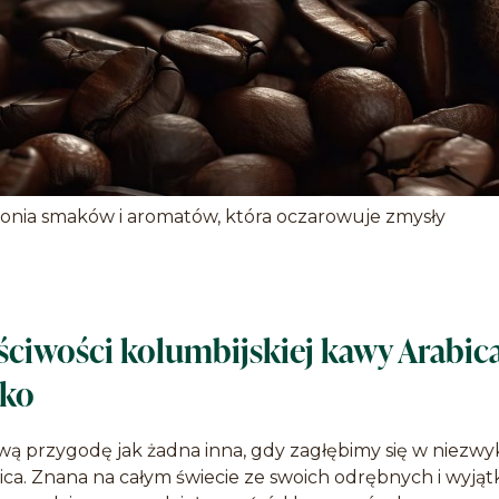
onia smaków i aromatów, która oczarowuje zmysły
ciwości kolumbijskiej kawy Arabic
lko
wą przygodę jak żadna inna, gdy zagłębimy się w niezwyk
ica. Znana na całym świecie ze swoich odrębnych i wyją