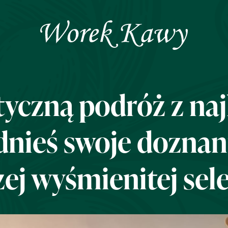
yczną podróż z na
dnieś swoje doznani
ej wyśmienitej sele