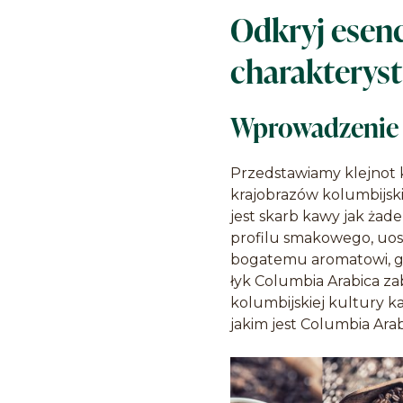
Odkryj esenc
charakterys
Wprowadzenie
Przedstawiamy klejnot 
krajobrazów kolumbijski
jest skarb kawy jak żad
profilu smakowego, uos
bogatemu aromatowi, gł
łyk Columbia Arabica za
kolumbijskiej kultury k
jakim jest Columbia Ara