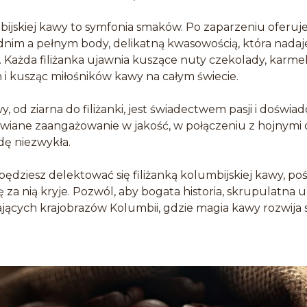
jskiej kawy to symfonia smaków. Po zaparzeniu oferuj
m a pełnym body, delikatną kwasowością, która nadaje j
ażda filiżanka ujawnia kuszące nuty czekolady, karmel
 kusząc miłośników kawy na całym świecie.
, od ziarna do filiżanki, jest świadectwem pasji i doświa
chwiane zaangażowanie w jakość, w połączeniu z hojnymi 
dę niezwykła.
dziesz delektować się filiżanką kolumbijskiej kawy, poś
ię za nią kryje. Pozwól, aby bogata historia, skrupulatna 
ających krajobrazów Kolumbii, gdzie magia kawy rozwija 