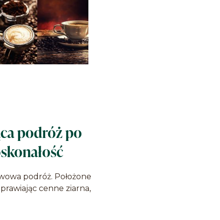
ąca podróż po
doskonałość
awowa podróż. Położone
prawiając cenne ziarna,