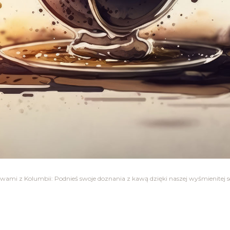
mi z Kolumbii: Podnieś swoje doznania z kawą dzięki naszej wyśmienitej sel