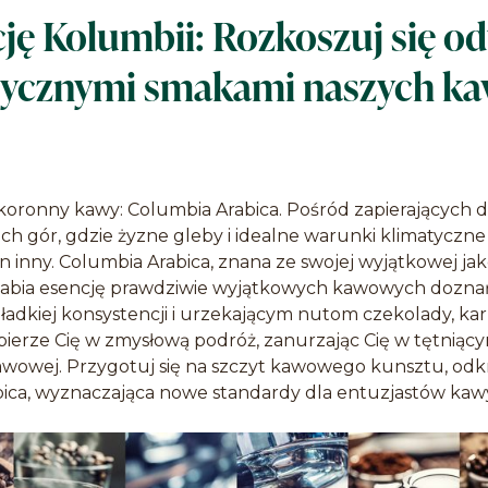
ję Kolumbii: Rozkoszuj się o
tycznymi smakami naszych k
koronny kawy: Columbia Arabica. Pośród zapierających d
ch gór, gdzie żyzne gleby i idealne warunki klimatyczne 
en inny. Columbia Arabica, znana ze swojej wyjątkowej ja
abia esencję prawdziwie wyjątkowych kawowych doznań.
adkiej konsystencji i urzekającym nutom czekolady, kar
bierze Cię w zmysłową podróż, zanurzając Cię w tętniąc
awowej. Przygotuj się na szczyt kawowego kunsztu, odkr
bica, wyznaczająca nowe standardy dla entuzjastów kawy