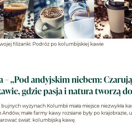
ojej filiżanki: Podróż po kolumbijskiej kawie
a – „Pod andyjskim niebem: Czaruj
awie, gdzie pasja i natura tworzą 
bujnych wyżynach Kolumbii miała miejsce niezwykła k
Andów, małe farmy kawy rozsiane były po krajobrazie, u
arować świat: kolumbijską kawę.