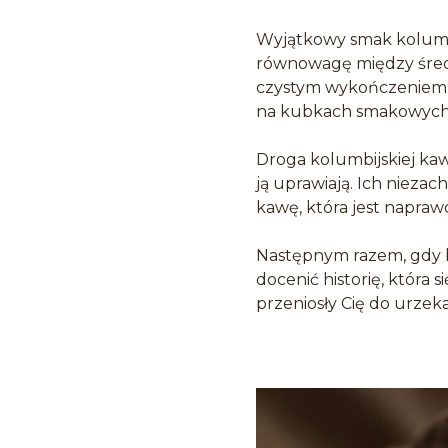
Wyjątkowy smak kolumbi
równowagę między średni
czystym wykończeniem. K
na kubkach smakowych i
Droga kolumbijskiej kawy
ją uprawiają. Ich nieza
kawę, która jest napraw
Następnym razem, gdy bę
docenić historię, która s
przeniosły Cię do urzek