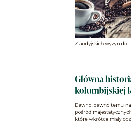
Z andyjskich wyżyn do tw
Główna histori
kolumbijskiej k
Dawno, dawno temu na 
pośród majestatycznych 
które wkrótce miały ocz