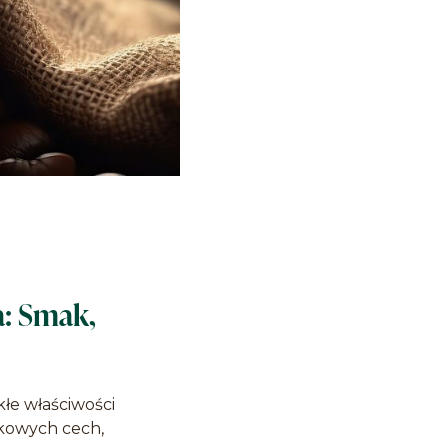
a: Smak,
łe właściwości
tkowych cech,