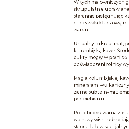
W tych malowniczych go
skrupulatnie uprawiane 
starannie pielęgnując k
odgrywała kluczową rol
ziaren.
Unikalny mikroklimat, 
kolumbijską kawę. Środo
cukry mogły w pełni się 
doświadczeni rolnicy wybi
Magia kolumbijskiej ka
minerałami wulkanicznym
ziarna subtelnymi ziemi
podniebieniu.
Po zebraniu ziarna zos
warstwy wiśni, odsłaniaj
słońcu lub w specjalny