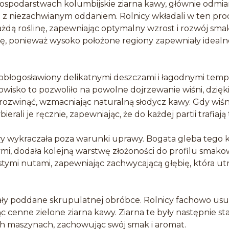
spodarstwach kolumbijskie ziarna kawy, głównie odmian
z niezachwianym oddaniem. Rolnicy wkładali w ten proce
ażdą roślinę, zapewniając optymalny wzrost i rozwój sm
ę, ponieważ wysoko położone regiony zapewniały ideal
pobłogosławiony delikatnymi deszczami i łagodnymi temp
wisko to pozwoliło na powolne dojrzewanie wiśni, dzię
rozwinąć, wzmacniając naturalną słodycz kawy. Gdy wiśni
erali je ręcznie, zapewniając, że do każdej partii trafiają 
wy wykraczała poza warunki uprawy. Bogata gleba tego 
i, dodała kolejną warstwę złożoności do profilu smako
stymi nutami, zapewniając zachwycającą głębię, która ut
tały poddane skrupulatnej obróbce. Rolnicy fachowo us
ąc cenne zielone ziarna kawy. Ziarna te były następnie s
ch maszynach, zachowując swój smak i aromat.