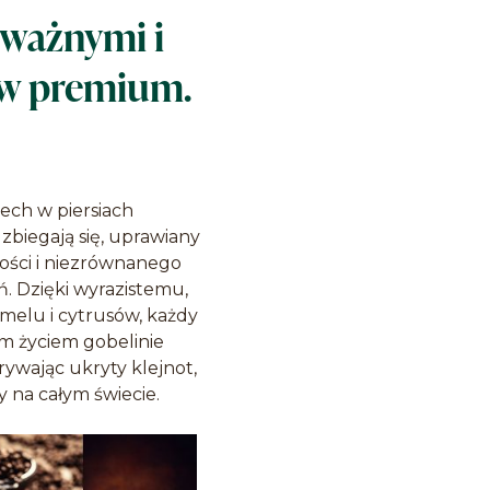
dważnymi i
aw premium.
ech w piersiach
zbiegają się, uprawiany
kości i niezrównanego
 Dzięki wyrazistemu,
melu i cytrusów, każdy
ym życiem gobelinie
ywając ukryty klejnot,
 na całym świecie.