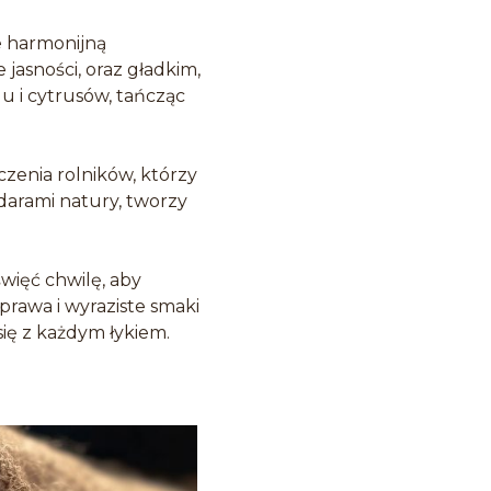
e harmonijną
asności, oraz gładkim,
u i cytrusów, tańcząc
dczenia rolników, którzy
darami natury, tworzy
więć chwilę, aby
uprawa i wyraziste smaki
się z każdym łykiem.