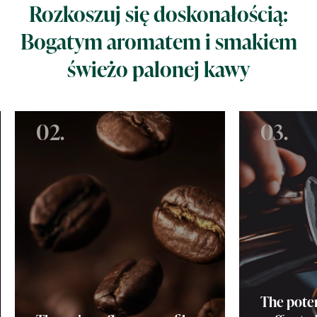
Rozkoszuj się doskonałością:
Bogatym aromatem i smakiem
świeżo palonej kawy
02.
03.
The poten