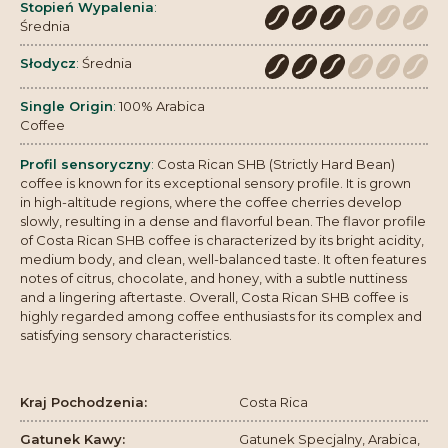
Stopień Wypalenia
:
Średnia
Słodycz
:
Średnia
Single Origin
:
100% Arabica
Coffee
Profil sensoryczny
:
Costa Rican SHB (Strictly Hard Bean)
coffee is known for its exceptional sensory profile. It is grown
in high-altitude regions, where the coffee cherries develop
slowly, resulting in a dense and flavorful bean. The flavor profile
of Costa Rican SHB coffee is characterized by its bright acidity,
medium body, and clean, well-balanced taste. It often features
notes of citrus, chocolate, and honey, with a subtle nuttiness
and a lingering aftertaste. Overall, Costa Rican SHB coffee is
highly regarded among coffee enthusiasts for its complex and
satisfying sensory characteristics.
Kraj Pochodzenia:
Costa Rica
Gatunek Kawy:
Gatunek Specjalny, Arabica,