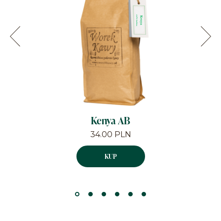
Kenya AB
34.00
PLN
KUP