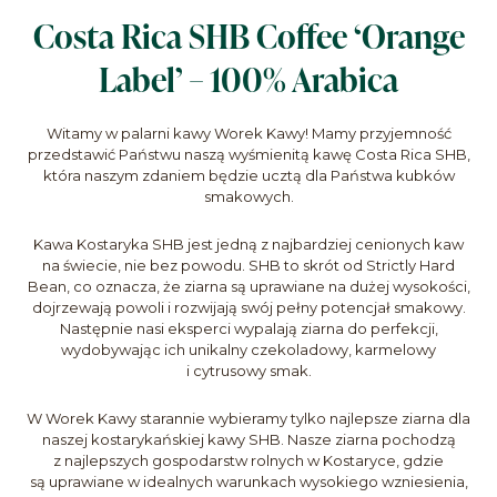
Costa Rica SHB Coffee ‘Orange
Label’ – 100% Arabica
Witamy w palarni kawy Worek Kawy! Mamy przyjemność
przedstawić Państwu naszą wyśmienitą kawę Costa Rica SHB,
która naszym zdaniem będzie ucztą dla Państwa kubków
smakowych.
Kawa Kostaryka SHB jest jedną z najbardziej cenionych kaw
na świecie, nie bez powodu. SHB to skrót od Strictly Hard
Bean, co oznacza, że ziarna są uprawiane na dużej wysokości,
dojrzewają powoli i rozwijają swój pełny potencjał smakowy.
Następnie nasi eksperci wypalają ziarna do perfekcji,
wydobywając ich unikalny czekoladowy, karmelowy
i cytrusowy smak.
W Worek Kawy starannie wybieramy tylko najlepsze ziarna dla
naszej kostarykańskiej kawy SHB. Nasze ziarna pochodzą
z najlepszych gospodarstw rolnych w Kostaryce, gdzie
są uprawiane w idealnych warunkach wysokiego wzniesienia,