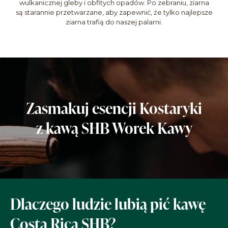
wulkanicznej gleby i obfitych opadów. Po zebraniu, ziarna
są starannie przetwarzane, aby zapewnić, że tylko najlepsze
ziarna trafią do naszej palarni.
Zasmakuj esencji Kostaryki
z kawą SHB Worek Kawy
Dlaczego ludzie lubią pić kawę
Costa Rica SHB?