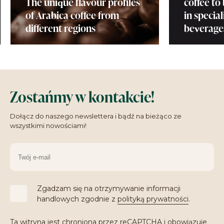
The unique flavour profiles
coffee to
of Arabica coffee from
in special
different regions
beverage
Zostańmy w kontakcie!
Dołącz do naszego newslettera i bądź na bieżąco ze
wszystkimi nowościami!
Zgadzam się na otrzymywanie informacji
handlowych zgodnie z
polityką prywatności
.
Ta witryna jest chroniona przez reCAPTCHA i obowiązuje