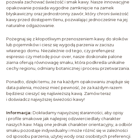
pozwala zachować świeżość i smak kawy. Nasze innowacyjne
opakowanie posiada wygodne zamknięcie na zamek
błyskawiczny oraz jednostronny zawór, który chroni świeżość
kawy przed dostępem tlenu, pozwalając jednocześnie na jej
naturalne odgazowanie.
Pożegnaj się z kłopotliwym przenoszeniem kawy do słoików
lub pojemników i ciesz się wygodą parzenia w zaciszu
własnego domu. Niezależnie od tego, czy preferujesz
espresso czy metodę pour-over, nasze doskonale palone
ziarna oferują równowagę smaku, która podkreśla unikalne
cechy regionu, odmiany botanicznej i procesu przetwarzania.
Ponadto, dzięki temu, że na każdym opakowaniu znajduje się
data palenia, możesz mieć pewność, że za każdym razem
będziesz cieszyć się najświeższą kawą. Zamów teraz
i doświadcz najwyższej świeżości kawy!
Informacja:
Dokładamy najwyższej staranności, aby opisy
i profile smakowe jak najlepiej odzwierciedlały charakter
naszych kaw. Mają one jednak charakter orientacyjny, a odbiór
smaku pozostaje indywidualny i może różnić się w zależności
od sposobu parzenia, użytej wody oraz osobistych preferencji.