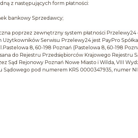
dną z następujących form płatności:
nek bankowy Sprzedawcy;
iczna poprzez zewnętrzny system płatności Przelewy24
Użytkowników Serwisu Przelewy24 jest PayPro Spółka A
.Pastelowa 8, 60-198 Poznań (Pastelowa 8, 60-198 Pozn
isana do Rejestru Przedsiębiorców Krajowego Rejestru
z Sąd Rejonowy Poznań Nowe Miasto i Wilda, VIII Wyd
ru Sądowego pod numerem KRS 0000347935, numer NI
ązany uiścić płatność za Zamówienie najpóźniej w terminie
przedaży.
y Towar wystawiany jest dokument sprzedaży w postaci
a żądanie Klienta. Dokument sprzedaży stanowi potwierd
ego Zamówienia.
epie mogą ulec zmianie (w szczególności w ramach akcj