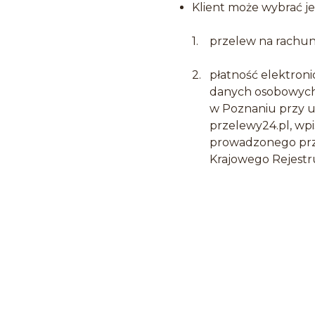
Klient może wybrać je
przelew na rachu
płatność elektron
danych osobowych 
w Poznaniu przy ul
przelewy24.pl, wp
prowadzonego prze
Krajowego Rejest
Klient jest zobowi
zawarcia Umowy S
na każdy sprzedan
lub faktury VAT n
elementów złożon
ceny podane w Skl