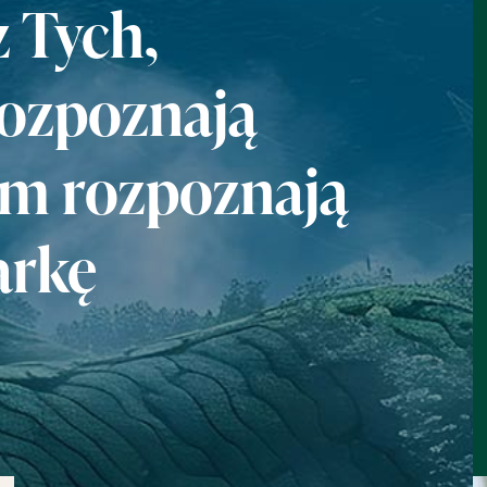
z Tych,
Rozpoznają
im rozpoznają
rkę