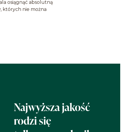
ala osiągnąć absolutną
y, których nie można
Najwyższa jakość
rodzi się