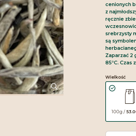
cenionych b
z najmłodsz
ręcznie zbi
wczesnowios
srebrzysty 
są symbolem
herbaciane
Zaparzać 2 
85°C. Czas z
Wielkość
100g /
53.