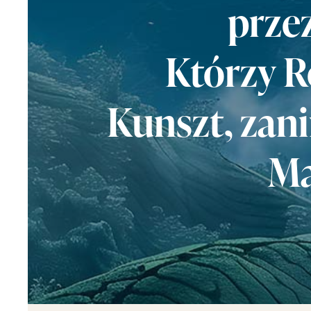
prze
Którzy 
Kunszt, zan
Ma