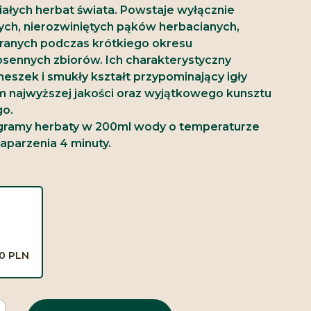
iałych herbat świata. Powstaje wyłącznie
ych, nierozwiniętych pąków herbacianych,
eranych podczas krótkiego okresu
ennych zbiorów. Ich charakterystyczny
meszek i smukły kształt przypominający igły
 najwyższej jakości oraz wyjątkowego kunsztu
go.
gramy herbaty w 200ml wody o temperaturze
aparzenia 4 minuty.
00 PLN