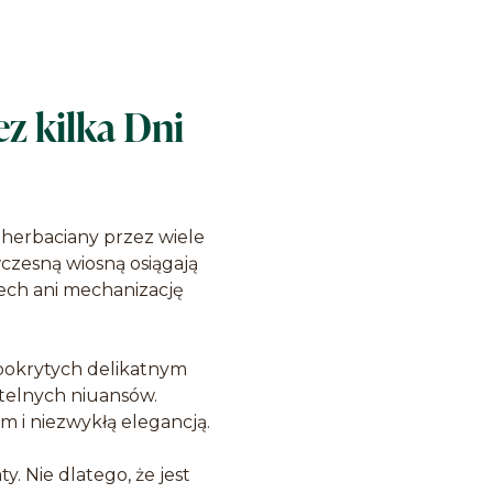
z kilka Dni
w herbaciany przez wiele
czesną wiosną osiągają
iech ani mechanizację
 pokrytych delikatnym
btelnych niuansów.
em i niezwykłą elegancją.
. Nie dlatego, że jest