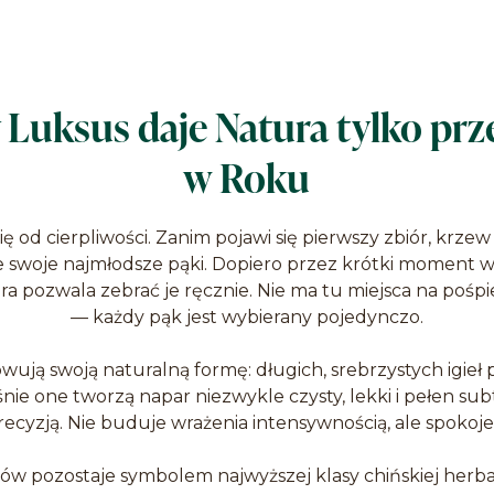
 Luksus daje Natura tylko prze
w Roku
ię od cierpliwości. Zanim pojawi się pierwszy zbiór, krze
 swoje najmłodsze pąki. Dopiero przez krótki moment w
ra pozwala zebrać je ręcznie. Nie ma tu miejsca na pośp
— każdy pąk jest wybierany pojedynczo.
ują swoją naturalną formę: długich, srebrzystych igieł
nie one tworzą napar niezwykle czysty, lekki i pełen su
precyzją. Nie buduje wrażenia intensywnością, ale spokoj
ów pozostaje symbolem najwyższej klasy chińskiej herbaty