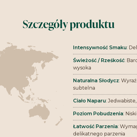
Szczegóły produktu
Intensywność Smaku
:
Del
Świeżość / Rześkość
:
Bar
wysoka
Naturalna Słodycz
:
Wyraź
subtelna
Ciało Naparu
:
Jedwabiste,
Poziom Pobudzenia
:
Niski
Łatwość Parzenia
:
Wyma
delikatnego parzenia