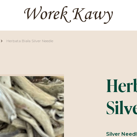
Herbata Biała Silver Needle
Herb
Silv
Silver Needl