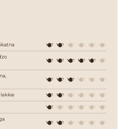
ikatna
dzo
na,
 lekkie
ga