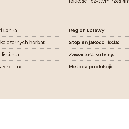
lekkości i czystym, rześkim
Sri Lanka
Region uprawy:
ka czarnych herbat
Stopień jakości liścia:
liściasta
Zawartość kofeiny:
całoroczne
Metoda produkcji: