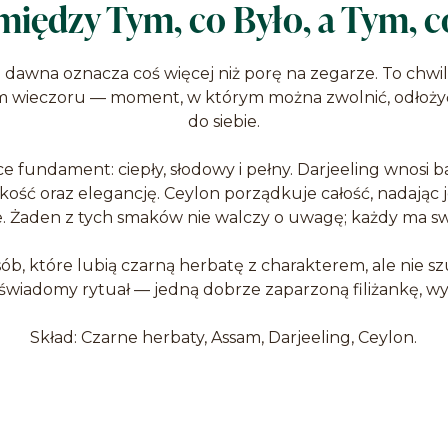
iędzy Tym, co Było, a Tym, 
 dawna oznacza coś więcej niż porę na zegarze. To chw
m wieczoru — moment, w którym można zwolnić, odłożyć 
do siebie.
e fundament: ciepły, słodowy i pełny. Darjeeling wnosi 
ść oraz elegancję. Ceylon porządkuje całość, nadając je
. Żaden z tych smaków nie walczy o uwagę; każdy ma sw
osób, które lubią czarną herbatę z charakterem, ale nie sz
świadomy rytuał — jedną dobrze zaparzoną filiżankę, wy
Skład: Czarne herbaty, Assam, Darjeeling, Ceylon.