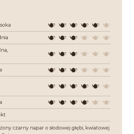
soka
dnia
na,
e
a
pkt
ony czarny napar o słodowej głębi, kwiatowej