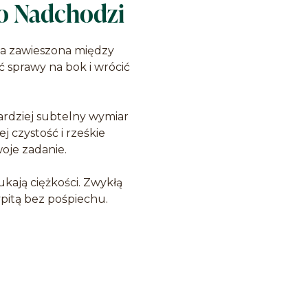
co Nadchodzi
ila zawieszona między
sprawy na bok i wrócić
bardziej subtelny wymiar
j czystość i rześkie
oje zadanie.
ukają ciężkości. Zwykłą
pitą bez pośpiechu.