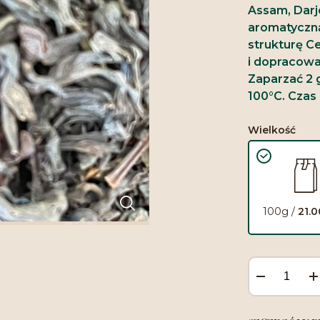
Assam, Darj
aromatyczną
strukturę C
i dopracowa
Zaparzać 2 
100°C. Czas
Wielkość
100g /
21.