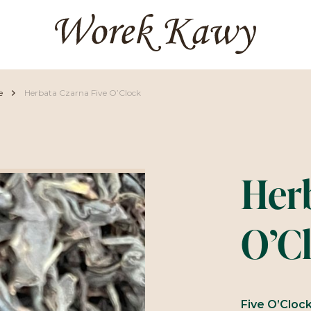
e
Herbata Czarna Five O’Clock
Her
O’C
Five O’Cloc