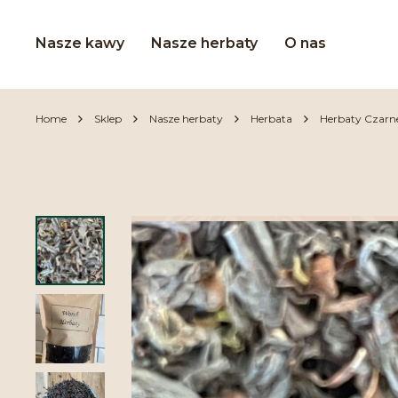
Nasze kawy
Nasze herbaty
O nas
Home
Sklep
Nasze herbaty
Herbata
Herbaty Czarn