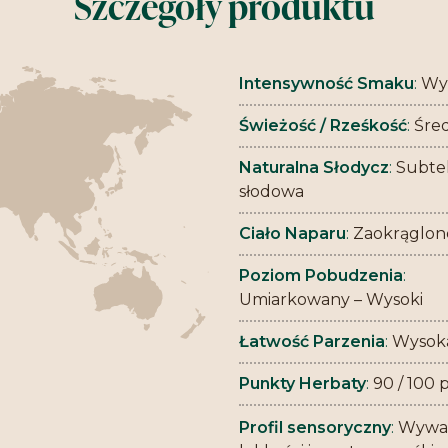
Szczegóły produktu
Intensywność Smaku
:
Wy
Świeżość / Rześkość
:
Śre
Naturalna Słodycz
:
Subtel
słodowa
Ciało Naparu
:
Zaokrąglon
Poziom Pobudzenia
:
Umiarkowany – Wysoki
Łatwość Parzenia
:
Wysok
Punkty Herbaty
:
90 / 100 
Profil sensoryczny
:
Wyważ